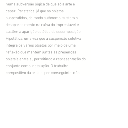
numa subversão lógica de que só a arte é
capaz. Paratática, já que os objetos
suspendidos, de modo autônomo, sustam o
desaparecimento na ruína do imprestável e
sustêm a aparição estética da decomposição.
Hipotática, uma vez que a suspensão coletiva
integra os vários objetos por meio de uma
reflexão que mantém juntas as presenças
objetais entre si, permitindo a representação do
conjunto como instalação. O trabalho
compositivo da artista, por conseguinte, não
resulta numa montagem de objetos segundo
uma sequência de apresentação, mas tem
como efeito a contaminação mútua dos objetos,
que transmitem uns aos outros tanto a
enfermidade da disfunção deformada quanto a
vitalidade formal que emerge dos germes da
deterioração. O efeito de contaminação mútua
dos objetos provocada pelo trabalho