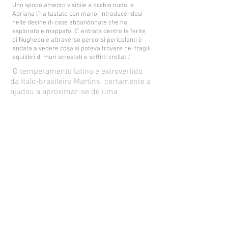
Uno spopolamento visibile a occhio nudo, e
Adriana l’ha tastato con mano, introducendosi
nelle decine di case abbandonate che ha
esplorato e mappato. E’ entrata dentro le ferite
di Nughedu e attraverso percorsi pericolanti è
andata a vedere cosa si poteva trovare nei fragili
equilibri di muri scrostati e soffitti crollati."
"O temperamento latino e extrovertido
da italo-brasileira Martins certamente a
ajudou a aproximar-se de uma
comunidade curiosa mas pouco
acostumada a contar e ouvir. Ela
escutou e estimulou a narração,
deixando-se guiar pelo seu afeto aos
objetos, pelo amor aos sinais do tempo e
da fisicalidade, pela cura materna àquilo
que lhe é doado e pelo desejo de
conhecer tudo o que tem a lhe dizer os
objetos e as pessoas que encontra.
Artista prolifica, generosa, feminina, não
se poupa em sua produção, se
encontra
uma linha de pesquisa que a estimule e