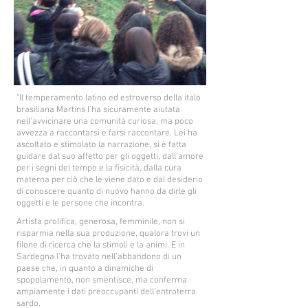
"Il temperamento latino ed estroverso della italo
brasiliana Martins l’ha sicuramente aiutata
nell’avvicinare una comunità curiosa, ma poco
avvezza a raccontarsi e farsi raccontare. Lei ha
ascoltato e stimolato la narrazione, si è fatta
guidare dal suo affetto per gli oggetti, dall’amore
per i segni del tempo e la fisicità, dalla cura
materna per ciò che le viene dato e dal desiderio
di conoscere quanto di nuovo hanno da dirle gli
oggetti e le persone che incontra.
Artista prolifica, generosa, femminile, non si
risparmia nella sua produzione, qualora trovi un
filone di ricerca che la stimoli e la animi. E in
Sardegna l’ha trovato nell’abbandono di un
paese che, in quanto a dinamiche di
spopolamento, non smentisce, ma conferma
ampiamente i dati preoccupanti dell’entroterra
sardo.