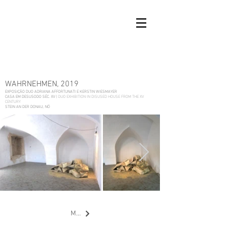
WAHRNEHMEN, 2019
EXPOSIÇÃO DUO ADRIANA AFFORTUNATI E KERSTIN WIESMAYER
CASA EM DESUSODO SÉC. XV |
DUO EXHIBITION IN DISUSED HOUSE FROM THE XV
CENTURY
STEIN AN DER DONAU, NÖ
MAIS EXPOSIÇÕES | OTHER EXHIBITIONS