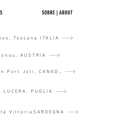
TS
SOBRE | ABOUT
nzo, Toscana ITALIA
Donau, AUSTRIA
DéPLACEMENT 2017, Saint Jean Port Joli, CANADA
6 LUCERA, PUGLIA
ta VittoriaSARDEGNA