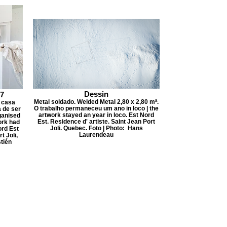
Dessin
17
Metal soldado. Welded Metal 2,80 x 2,80 mª.
 casa
O trabalho permaneceu um ano in loco | the
 de ser
artwork stayed an year in loco. Est Nord
rganised
Est. Residence d' artiste. Saint Jean Port
ork had
Joli. Quebec. Foto | Photo: Hans
ord Est
Laurendeau
t Joli,
tién