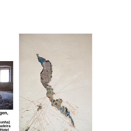
gen,
munha)
adeira
Hotel