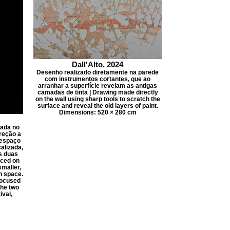
Dall'Alto, 2024
Desenho realizado diretamente na parede
com instrumentos cortantes, que ao
arranhar a superfície revelam as antigas
camadas de tinta | Drawing made directly
on the wall using sharp tools to scratch the
surface and reveal the old layers of paint.
Dimensions: 520 × 280 cm
cada no
ireção a
 espaço
calizada,
s duas
aced on
smaller,
n space.
focused
the two
ival,