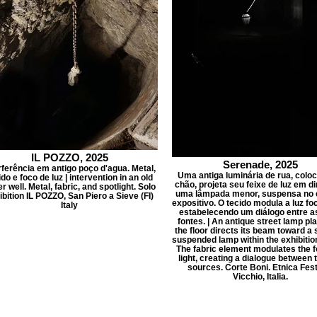
IL POZZO, 2025
Serenade, 2025
rferência em antigo poço d'agua. Metal,
Uma antiga luminária de rua, colo
ido e foco de luz | intervention in an old
chão, projeta seu feixe de luz em d
r well. Metal, fabric, and spotlight. Solo
uma lâmpada menor, suspensa no
ibition IL POZZO, San Piero a Sieve (FI)
expositivo. O tecido modula a luz fo
Italy
estabelecendo um diálogo entre a
fontes. | An antique street lamp pl
the floor directs its beam toward a 
suspended lamp within the exhibitio
The fabric element modulates the 
light, creating a dialogue between 
sources. Corte Boni. Etnica Fest
Vicchio, Italia.