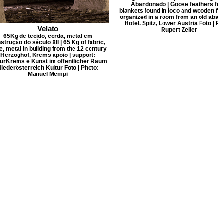
Abandonado | Goose feathers 
blankets found in loco and wooden f
organized in a room from an old a
Hotel. Spitz, Lower Austria Foto | 
Velato
Rupert Zeller
65Kg de tecido, corda, metal em
strução do século XII | 65 Kg of fabric,
, metal in building from the 12 century
Herzoghof, Krems apoio | support:
turKrems e Kunst im öffentlicher Raum
iederösterreich Kultur Foto | Photo:
Manuel Mempi