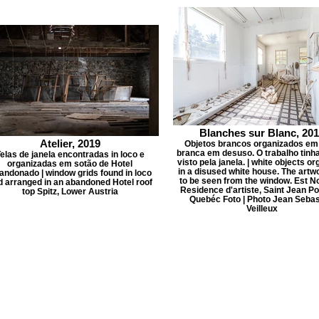
Blanches sur Blanc, 20
Atelier, 2019
Objetos brancos organizados em
branca em desuso. O trabalho tinha
elas de janela encontradas in loco e
visto pela janela. | white objects o
organizadas em sotão de Hotel
in a disused white house. The artw
andonado | window grids found in loco
to be seen from the window. Est N
d arranged in an abandoned Hotel roof
Residence d'artiste, Saint Jean Por
top Spitz, Lower Austria
Quebéc Foto | Photo Jean Sebas
Veilleux